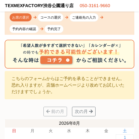
TEXMEXFACTORY渋谷公園通り店
050-3161-9660
お席の選択
コースの選択
ご連絡先の入力
予約内容の確認
予約完了
こちらのフォームからはご予約を承ることができません。
恐れ入りますが、店舗ホームページより改めてお試しいた
だけますでしょうか。
前の月
次の月
2026年8月
日
月
火
水
木
金
土
1